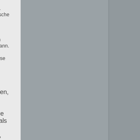
.
ische
n
ann.
ise
ten,
re
als
,