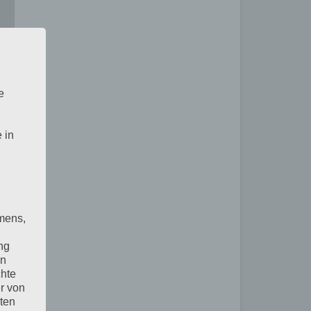
e
 in
mens,
ng
en
chte
r von
ten