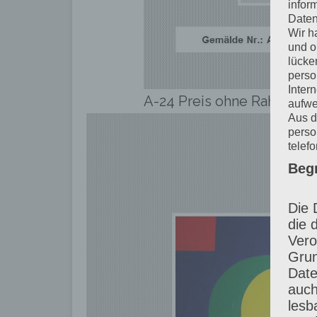
infor
Daten
Wir h
und o
lücke
perso
Inter
A-24 Preis ohne Rahmen: 3
aufwe
Aus d
perso
telef
Beg
Die 
die 
Vero
Grun
Date
auch
lesb