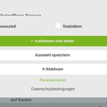
betroffene Person
ssenziell
Statistiken
offene Person ist jede identifizierte oder identifizie
rliche Person, deren personenbezogene Daten vo
für die Verarbeitung Verantwortlichen verarbeitet
✓ zustimmen und weiter
en.
Auswahl speichern
Verarbeitung
✕ Ablehnen
rbeitung ist jeder mit oder ohne Hilfe automatisiert
Personalisieren
ahren ausgeführte Vorgang oder jede solche
gangsreihe im Zusammenhang mit personenbezog
Datenschutzbedingungen
n wie das Erheben, das Erfassen, die Organisatio
Ordnen, die Speicherung, die Anpassung oder
nderung, das Auslesen, das Abfragen, die