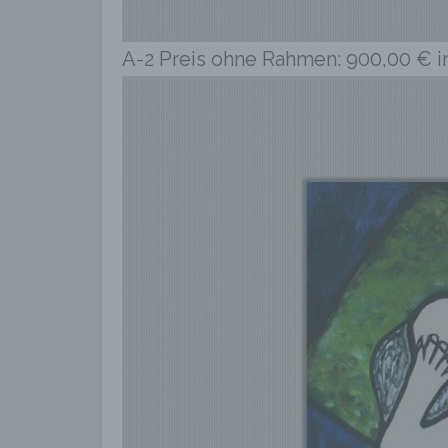
Verw
Verb
A-2 Preis ohne Rahmen: 900,00 € in
Abgl
Lösc
d) 
Eins
gesp
künf
e) 
Prof
pers
pers