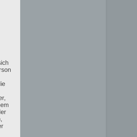
sich
erson
ie
r,
inem
der
,
er