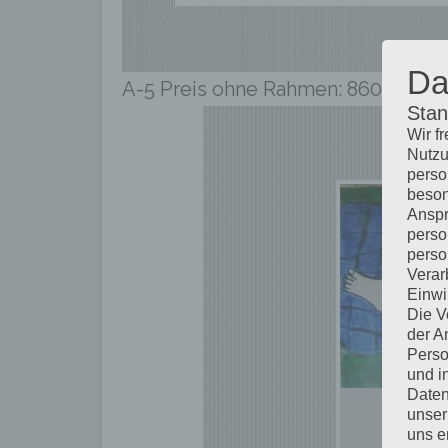
Da
A-5 Preis ohne Rahmen: 860,00 € in
Stan
Wir f
Nutzu
perso
beson
Anspr
perso
perso
Verar
Einwi
Die V
der A
Perso
und i
Daten
unser
uns e