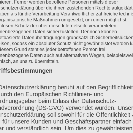
mieren. Ferner werden betroffene Personen mittels dieser
schutzerklärung über die ihnen zustehenden Rechte aufgeklärt
aben als für die Verarbeitung Verantwortlicher zahlreiche techn
rganisatorische Maßnahmen umgesetzt, um einen möglichst
nlosen Schutz der über diese Internetseite verarbeiteten
nenbezogenen Daten sicherzustellen. Dennoch können
netbasierte Datenübertragungen grundsätzlich Sicherheitslücke
80,00 € inkl. 7% USt.
isen, sodass ein absoluter Schutz nicht gewährleistet werden k
iesem Grund steht es jeder betroffenen Person frei,
nenbezogene Daten auch auf alternativen Wegen, beispielswe
onisch, an uns zu übermitteln.
riffsbestimmungen
Datenschutzerklärung beruht auf den Begrifflichkei
durch den Europäischen Richtlinien- und
rdnungsgeber beim Erlass der Datenschutz-
dverordnung (DS-GVO) verwendet wurden. Unse
nschutzerklärung soll sowohl für die Öffentlichkeit 
 für unsere Kunden und Geschäftspartner einfach
ar und verständlich sein. Um dies zu gewährleisten