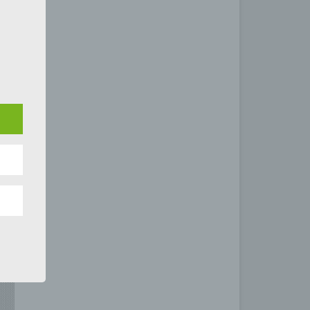
rbare
n
er
enen
n,