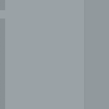
 den
s
ihre
se