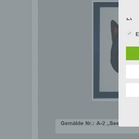
b) 
E
Betr
natü
dem 
werd
c) 
Vera
Verf
Vor
Date
das 
Verä