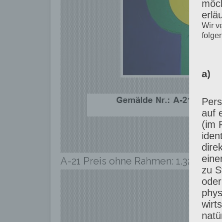
möch
erlä
Wir v
folge
a) 
Pers
auf 
(im 
iden
dire
eine
A-21 Preis ohne Rahmen: 1.320,00 € 
zu S
oder
phys
wirt
natü