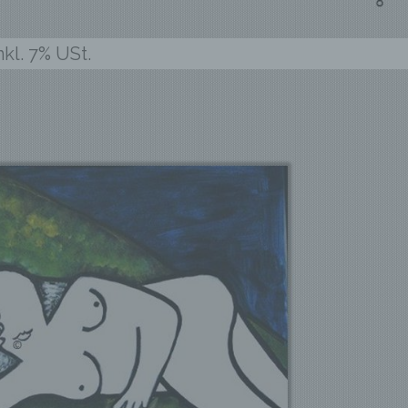
endung, die Offenlegung durch Übermittlung,
reitung oder eine andere Form der Bereitstellung,
kl. 7% USt.
eich oder die Verknüpfung, die Einschränkung, da
hen oder die Vernichtung.
Einschränkung der Verarbeitung
chränkung der Verarbeitung ist die Markierung
eicherter personenbezogener Daten mit dem Ziel, 
tige Verarbeitung einzuschränken.
Profiling
iling ist jede Art der automatisierten Verarbeitung
onenbezogener Daten, die darin besteht, dass die
onenbezogenen Daten verwendet werden, um