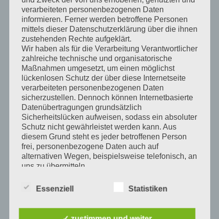
Die Zauberkunst
verarbeiteten personenbezogenen Daten
informieren. Ferner werden betroffene Personen
mittels dieser Datenschutzerklärung über die ihnen
Zaubern für die Kleinsten Zauberlehrlinge im Kindergarten
zustehenden Rechte aufgeklärt.
Wir haben als für die Verarbeitung Verantwortlicher
Zauberkunst für Schülerinnen und Schüler in Grund- und
zahlreiche technische und organisatorische
Mittelschulen
Maßnahmen umgesetzt, um einen möglichst
lückenlosen Schutz der über diese Internetseite
Private Feiern – Geburtstage
verarbeiteten personenbezogenen Daten
sicherzustellen. Dennoch können Internetbasierte
Datenübertragungen grundsätzlich
Kinder-Zauberworkshops und öffentliche Zaubervorstellungen
Sicherheitslücken aufweisen, sodass ein absoluter
Schutz nicht gewährleistet werden kann. Aus
Prüfbericht der Regierung von Oberbayern
diesem Grund steht es jeder betroffenen Person
frei, personenbezogene Daten auch auf
alternativen Wegen, beispielsweise telefonisch, an
uns zu übermitteln.
Literarisches
Begriffsbestimmungen
Essenziell
Statistiken
Literarisches
Die Datenschutzerklärung beruht auf
✓ zustimmen und weiter