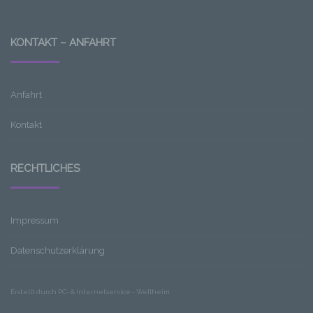
identifizierte oder identifizierbare
natürliche Person (im Folgenden
„betroffene Person") beziehen. Als
KONTAKT – ANFAHRT
identifizierbar wird eine natürliche
Person angesehen, die direkt oder
indirekt, insbesondere mittels
Anfahrt
Zuordnung zu einer Kennung wie einem
Namen, zu einer Kennnummer, zu
Kontakt
Standortdaten, zu einer Online-Kennung
oder zu einem oder mehreren
besonderen Merkmalen, die Ausdruck
RECHTLICHES
der physischen, physiologischen,
genetischen, psychischen,
wirtschaftlichen, kulturellen oder
Impressum
sozialen Identität dieser natürlichen
Person sind, identifiziert werden kann.
Datenschutzerklärung
Erstellt durch PC- & Internetservice - Wellheim
b) betroffene Person